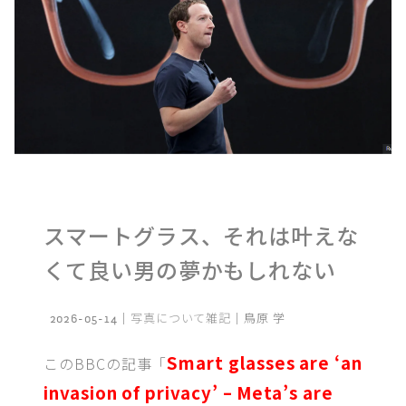
すべての記事
ブックカバーチャレンジ
写真について
日常のこと
スマートグラス、それは叶えな
最近の写真集など
くて良い男の夢かもしれない
記憶について
雑記
2026-05-14｜
写真について
雑記
｜鳥原 学
Smart glasses are ‘an
このBBCの記事「
invasion of privacy’ – Meta’s are