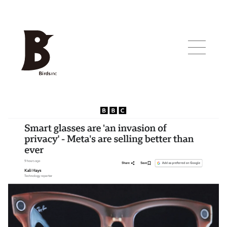
Works
About
Contact
Blog
News