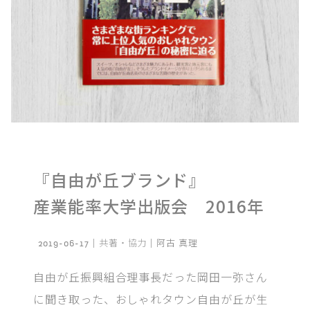
くらし文化研究所 ❏
すべての記事
共著・協力
単著
『自由が丘ブランド』
産業能率大学出版会 2016年
2019-06-17｜
共著・協力
｜阿古 真理
自由が丘振興組合理事長だった岡田一弥さん
に聞き取った、おしゃれタウン自由が丘が生