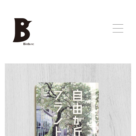
Works
About
Contact
Blog
News