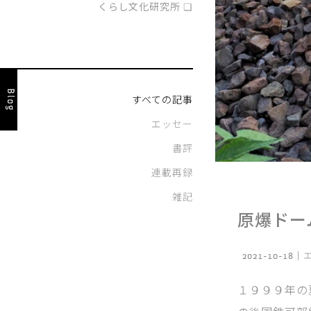
くらし文化研究所 ❏
すべての記事
エッセー
書評
連載再録
雑記
原爆ドー
2021-10-18｜
１９９９年の