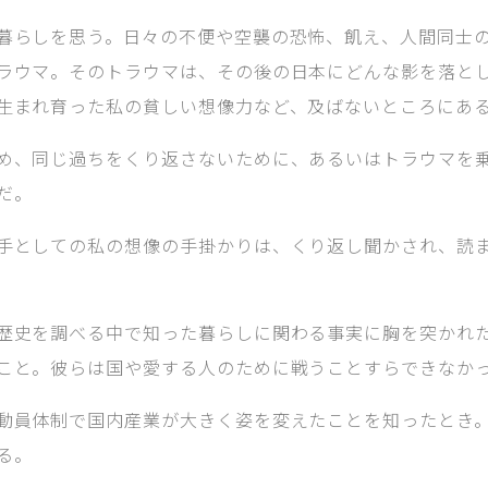
暮らしを思う。日々の不便や空襲の恐怖、飢え、人間同士
ラウマ。そのトラウマは、その後の日本にどんな影を落と
生まれ育った私の貧しい想像力など、及ばないところにあ
め、同じ過ちをくり返さないために、あるいはトラウマを
だ。
手としての私の想像の手掛かりは、くり返し聞かされ、読
歴史を調べる中で知った暮らしに関わる事実に胸を突かれ
こと。彼らは国や愛する人のために戦うことすらできなか
動員体制で国内産業が大きく姿を変えたことを知ったとき
る。