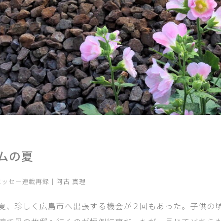
ムの夏
エッセー
連載再録
｜阿古 真理
夏、珍しく広島市へ出張する機会が２回もあった。子供の