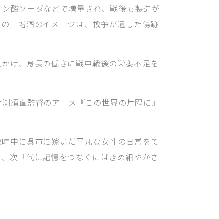
ミン酸ソーダなどで増量され、戦後も製造が
期の三増酒のイメージは、戦争が遺した傷跡
見かけ、身長の低さに戦中戦後の栄養不足を
片渕須直監督のアニメ『この世界の片隅に』
戦時中に呉市に嫁いだ平凡な女性の日常をて
そ、次世代に記憶をつなぐにはきめ細やかさ