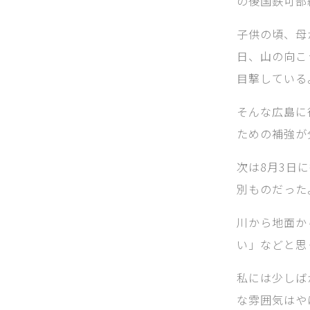
の後国鉄可部
子供の頃、母
日、山の向こ
目撃している
そんな広島に
ための補強が
次は8月3日
別ものだった
川から地面か
い」などと思
私には少しば
な雰囲気はや