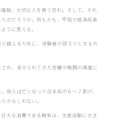
の確執、大切な人を喪う恐れ。そして、それ
したのだろうか。何もかも、平和で経済成長
るように思える。
乗り越えるために、体験者が語ろうとするの
まされ、見せられてきた空襲や戦闘の場面に
た。例えば亡くなった日本兵の６～７割が、
ったかもしれない。
。壮大な消費である戦争は、生産活動に大き