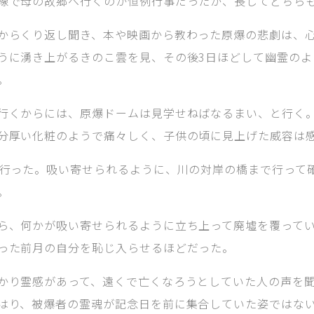
線で母の故郷へ行くのが恒例行事だったが、長じてどちら
からくり返し聞き、本や映画から教わった原爆の悲劇は、心
うに湧き上がるきのこ雲を見、その後3日ほどして幽霊の
。
行くからには、原爆ドームは見学せねばなるまい、と行く
分厚い化粧のようで痛々しく、子供の頃に見上げた威容は
に行った。吸い寄せられるように、川の対岸の橋まで行って
。
ら、何かが吸い寄せられるように立ち上って廃墟を覆って
った前月の自分を恥じ入らせるほどだった。
かり霊感があって、遠くで亡くなろうとしていた人の声を
はり、被爆者の霊魂が記念日を前に集合していた姿ではな